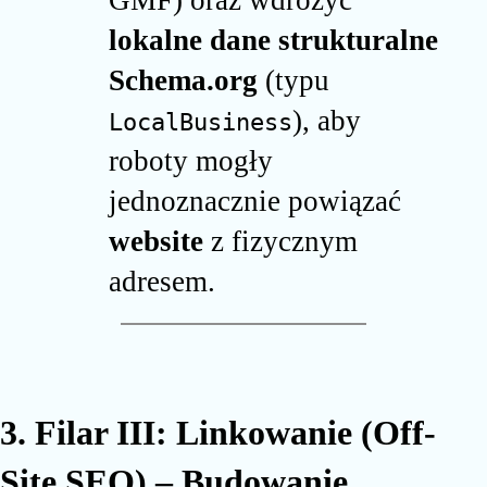
GMF) oraz wdrożyć
lokalne dane strukturalne
Schema.org
(typu
), aby
LocalBusiness
roboty mogły
jednoznacznie powiązać
website
z fizycznym
adresem.
3. Filar III: Linkowanie (Off-
Site SEO) – Budowanie